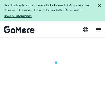
Ska du utomlands i sommar? Boka bil med GoMore även när
du reser till Spanien, Finland, Estland eller Österrike!
Boka bil utomlands