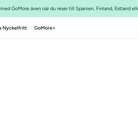
ed GoMore även när du reser till Spanien, Finland, Estland ell
a Nyckelfritt
GoMore+