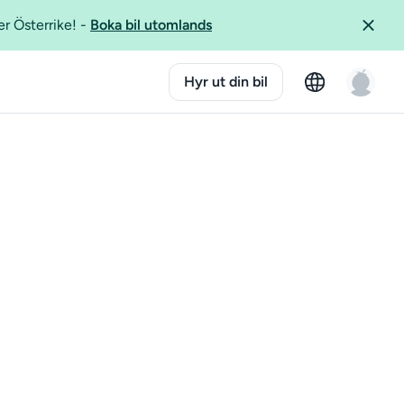
er Österrike!
-
Boka bil utomlands
Hyr ut din bil