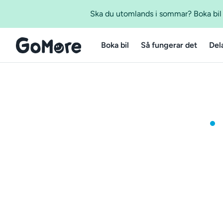
Ska du utomlands i sommar? Boka bil m
Boka bil
Så fungerar det
Del