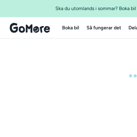
Ska du utomlands i sommar? Boka bil m
Boka bil
Så fungerar det
Del