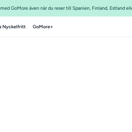
ed GoMore även när du reser till Spanien, Finland, Estland ell
a Nyckelfritt
GoMore+