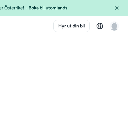
er Österrike!
-
Boka bil utomlands
Hyr ut din bil