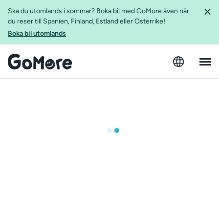
Ska du utomlands i sommar? Boka bil med GoMore även när
du reser till Spanien, Finland, Estland eller Österrike!
Boka bil utomlands