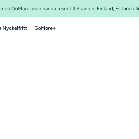
ed GoMore även när du reser till Spanien, Finland, Estland ell
a Nyckelfritt
GoMore+