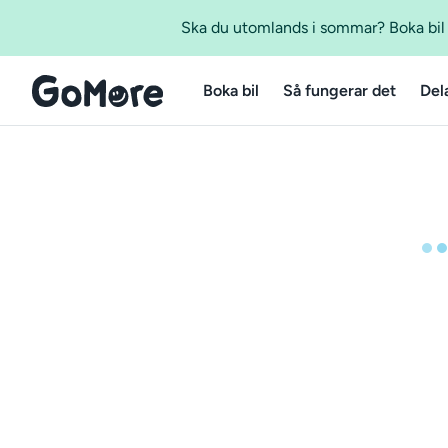
Ska du utomlands i sommar? Boka bil m
Boka bil
Så fungerar det
Del