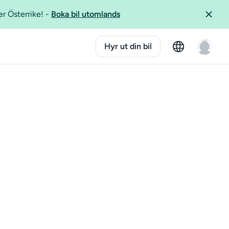
er Österrike!
-
Boka bil utomlands
Hyr ut din bil