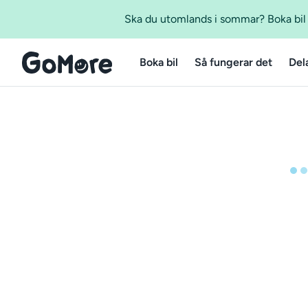
Ska du utomlands i sommar? Boka bil m
Boka bil
Så fungerar det
Del