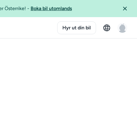
er Österrike!
-
Boka bil utomlands
Hyr ut din bil