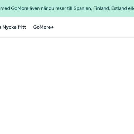
ed GoMore även när du reser till Spanien, Finland, Estland ell
a Nyckelfritt
GoMore+