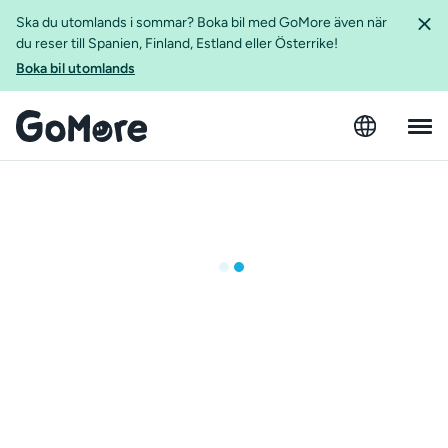
Ska du utomlands i sommar? Boka bil med GoMore även när
du reser till Spanien, Finland, Estland eller Österrike!
Boka bil utomlands