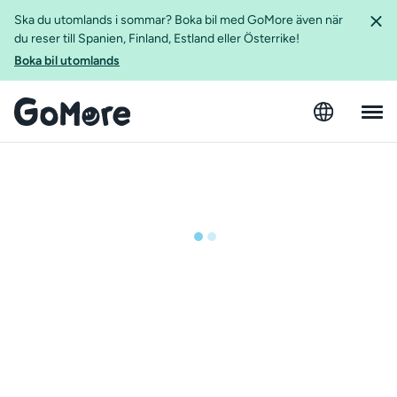
Ska du utomlands i sommar? Boka bil med GoMore även när
du reser till Spanien, Finland, Estland eller Österrike!
Boka bil utomlands