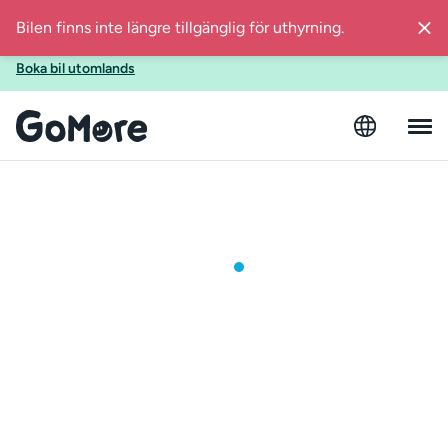
Ska du utomlands i sommar? Boka bil med GoMore även när
du reser till Spanien, Finland, Estland eller Österrike!
Boka bil utomlands