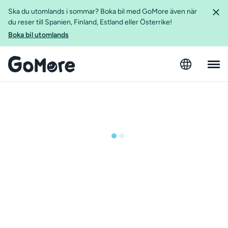
Ska du utomlands i sommar? Boka bil med GoMore även när
du reser till Spanien, Finland, Estland eller Österrike!
Boka bil utomlands