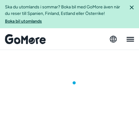
Ska du utomlands i sommar? Boka bil med GoMore även när
du reser till Spanien, Finland, Estland eller Österrike!
Boka bil utomlands