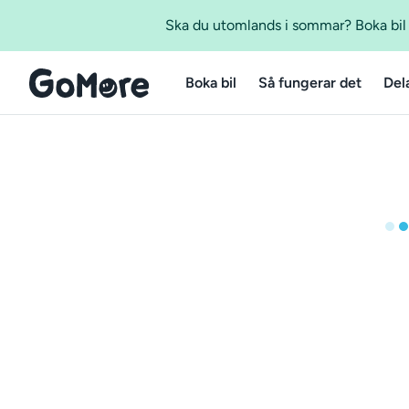
Ska du utomlands i sommar? Boka bil m
Boka bil
Så fungerar det
Del