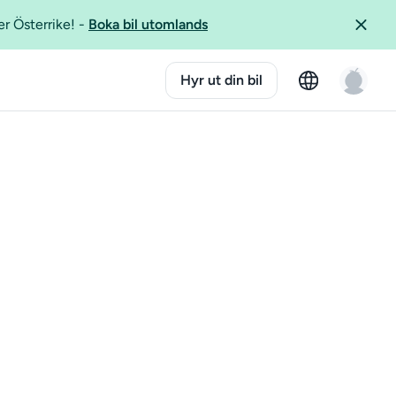
er Österrike!
-
Boka bil utomlands
Hyr ut din bil