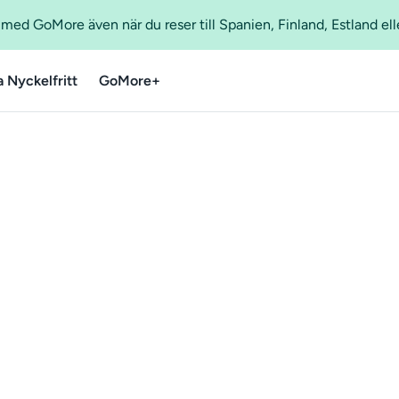
ed GoMore även när du reser till Spanien, Finland, Estland ell
a Nyckelfritt
GoMore+