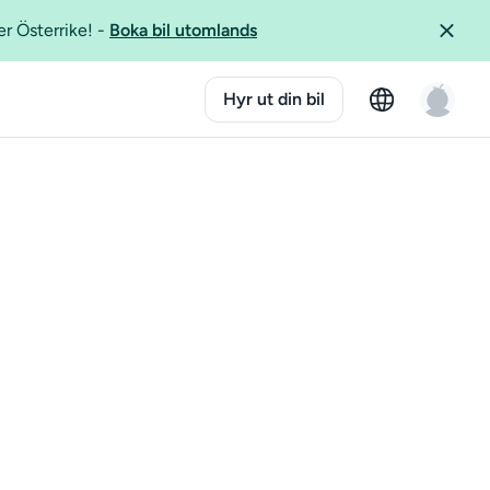
er Österrike!
-
Boka bil utomlands
Hyr ut din bil