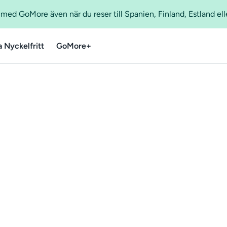
ed GoMore även när du reser till Spanien, Finland, Estland ell
a Nyckelfritt
GoMore+