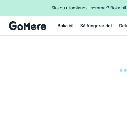
Ska du utomlands i sommar? Boka bil m
Boka bil
Så fungerar det
Del