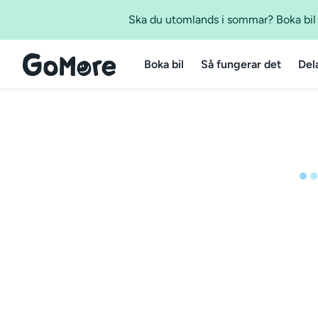
Ska du utomlands i sommar? Boka bil m
Boka bil
Så fungerar det
Del