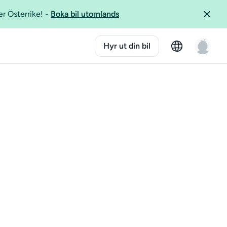
er Österrike!
-
Boka bil utomlands
Hyr ut din bil