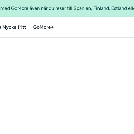
ed GoMore även när du reser till Spanien, Finland, Estland ell
a Nyckelfritt
GoMore+