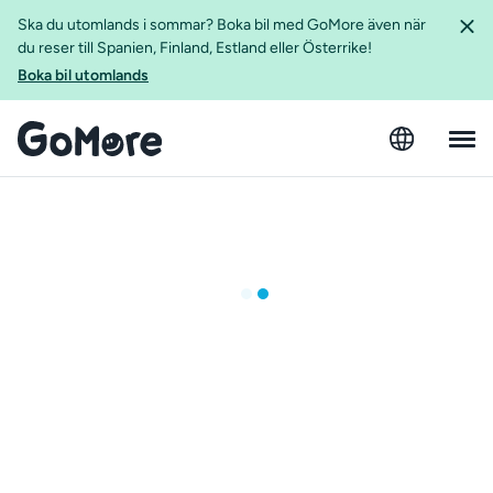
Ska du utomlands i sommar? Boka bil med GoMore även när
du reser till Spanien, Finland, Estland eller Österrike!
Boka bil utomlands