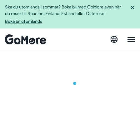
Ska du utomlands i sommar? Boka bil med GoMore även när
du reser till Spanien, Finland, Estland eller Österrike!
Boka bil utomlands