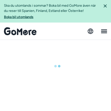
Ska du utomlands i sommar? Boka bil med GoMore även när
du reser till Spanien, Finland, Estland eller Österrike!
Boka bil utomlands