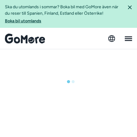
Ska du utomlands i sommar? Boka bil med GoMore även när
du reser till Spanien, Finland, Estland eller Österrike!
Boka bil utomlands