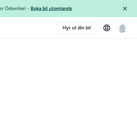
er Österrike!
-
Boka bil utomlands
Hyr ut din bil