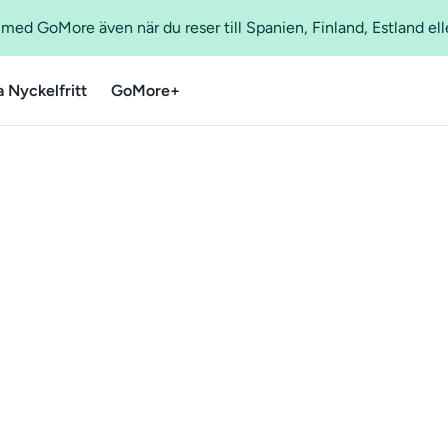
ed GoMore även när du reser till Spanien, Finland, Estland ell
a Nyckelfritt
GoMore+