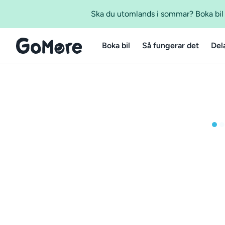
Ska du utomlands i sommar? Boka bil m
Boka bil
Så fungerar det
Del