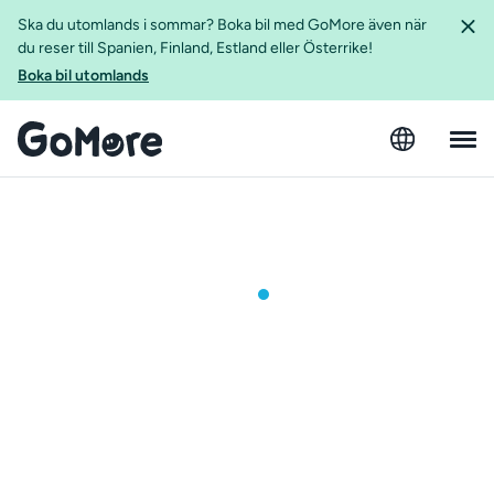
Ska du utomlands i sommar? Boka bil med GoMore även när
du reser till Spanien, Finland, Estland eller Österrike!
Boka bil utomlands