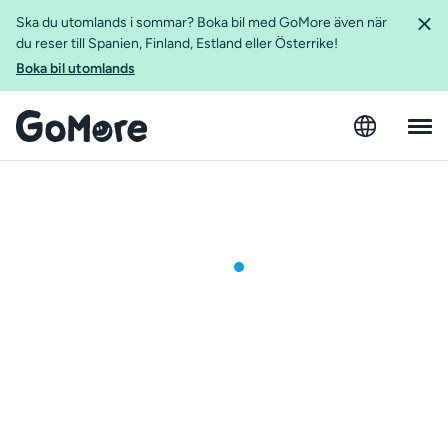
Ska du utomlands i sommar? Boka bil med GoMore även när
du reser till Spanien, Finland, Estland eller Österrike!
Boka bil utomlands