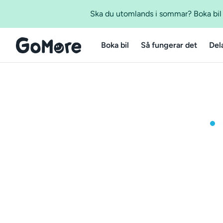
Ska du utomlands i sommar? Boka bil m
Boka bil
Så fungerar det
Del