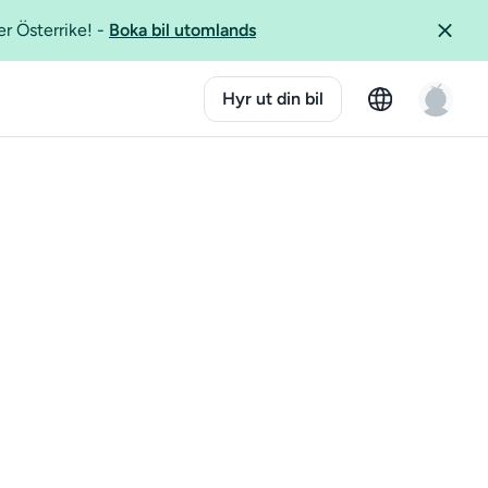
er Österrike!
-
Boka bil utomlands
Hyr ut din bil