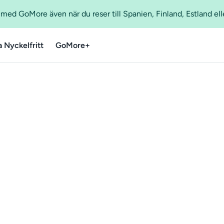
ed GoMore även när du reser till Spanien, Finland, Estland ell
a Nyckelfritt
GoMore+