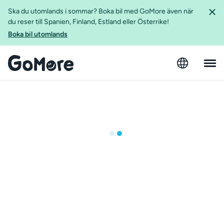
Ska du utomlands i sommar? Boka bil med GoMore även när
du reser till Spanien, Finland, Estland eller Österrike!
Boka bil utomlands