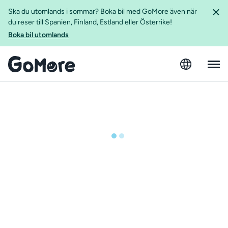
Ska du utomlands i sommar? Boka bil med GoMore även när
du reser till Spanien, Finland, Estland eller Österrike!
Boka bil utomlands