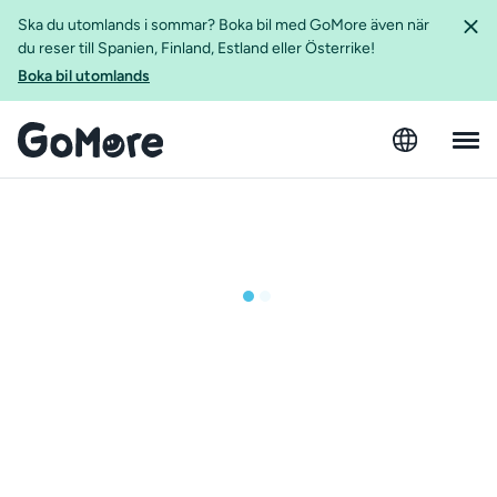
Ska du utomlands i sommar? Boka bil med GoMore även när
du reser till Spanien, Finland, Estland eller Österrike!
Boka bil utomlands