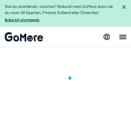
Ska du utomlands i sommar? Boka bil med GoMore även när
du reser till Spanien, Finland, Estland eller Österrike!
Boka bil utomlands