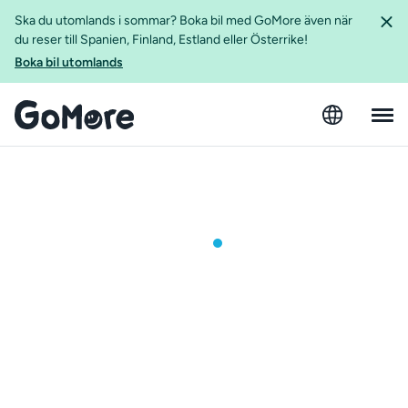
Ska du utomlands i sommar? Boka bil med GoMore även när
du reser till Spanien, Finland, Estland eller Österrike!
Boka bil utomlands