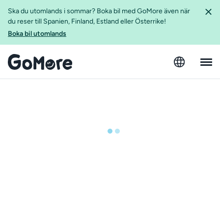
Ska du utomlands i sommar? Boka bil med GoMore även när
du reser till Spanien, Finland, Estland eller Österrike!
Boka bil utomlands