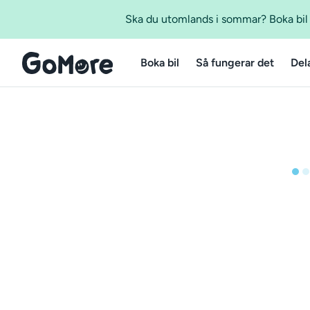
Ska du utomlands i sommar? Boka bil m
Boka bil
Så fungerar det
Del