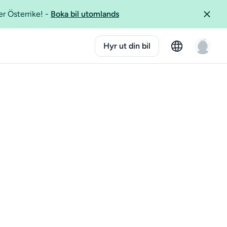
er Österrike!
-
Boka bil utomlands
Hyr ut din bil