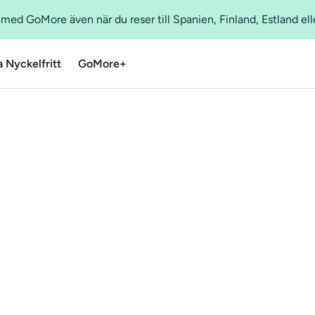
ed GoMore även när du reser till Spanien, Finland, Estland ell
a Nyckelfritt
GoMore+