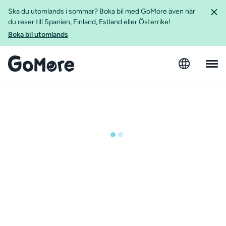
Ska du utomlands i sommar? Boka bil med GoMore även när
du reser till Spanien, Finland, Estland eller Österrike!
Boka bil utomlands