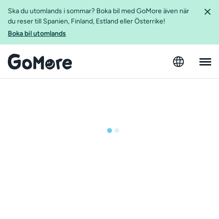
Ska du utomlands i sommar? Boka bil med GoMore även när
du reser till Spanien, Finland, Estland eller Österrike!
Boka bil utomlands