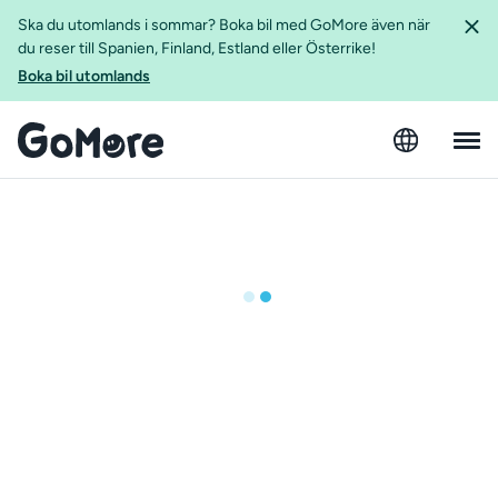
Ska du utomlands i sommar? Boka bil med GoMore även när
du reser till Spanien, Finland, Estland eller Österrike!
Boka bil utomlands