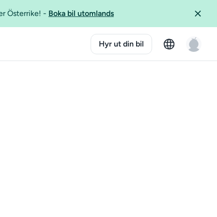
er Österrike!
-
Boka bil utomlands
Hyr ut din bil