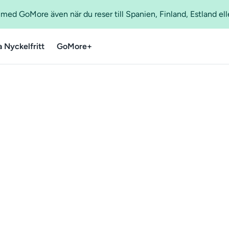
ed GoMore även när du reser till Spanien, Finland, Estland ell
a Nyckelfritt
GoMore+