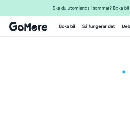
Ska du utomlands i sommar? Boka bil m
Boka bil
Så fungerar det
Del