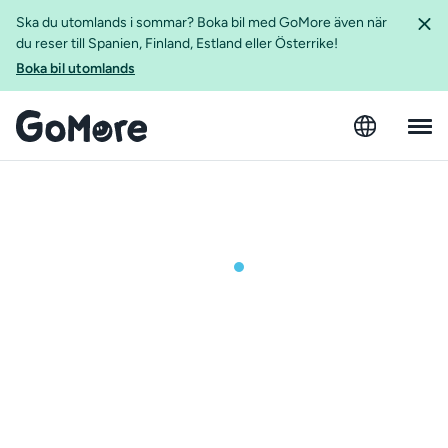
Ska du utomlands i sommar? Boka bil med GoMore även när
du reser till Spanien, Finland, Estland eller Österrike!
Boka bil utomlands