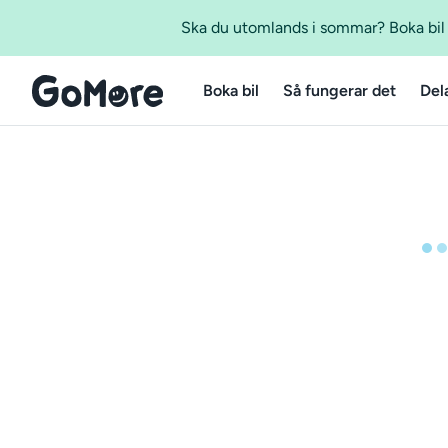
Ska du utomlands i sommar? Boka bil m
Boka bil
Så fungerar det
Del