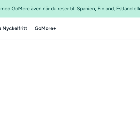
ed GoMore även när du reser till Spanien, Finland, Estland ell
a Nyckelfritt
GoMore+