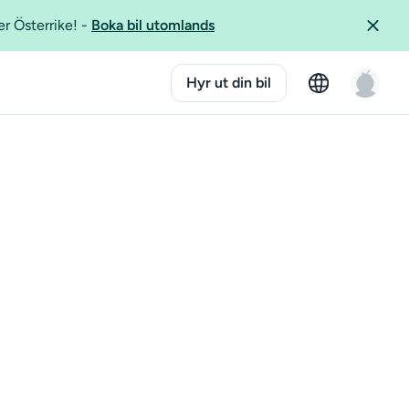
er Österrike!
-
Boka bil utomlands
Hyr ut din bil