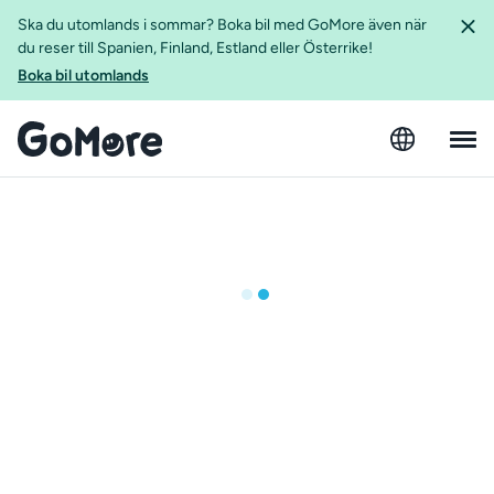
Ska du utomlands i sommar? Boka bil med GoMore även när
du reser till Spanien, Finland, Estland eller Österrike!
Boka bil utomlands