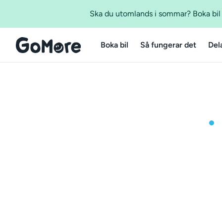
Ska du utomlands i sommar? Boka bil m
Boka bil
Så fungerar det
Del