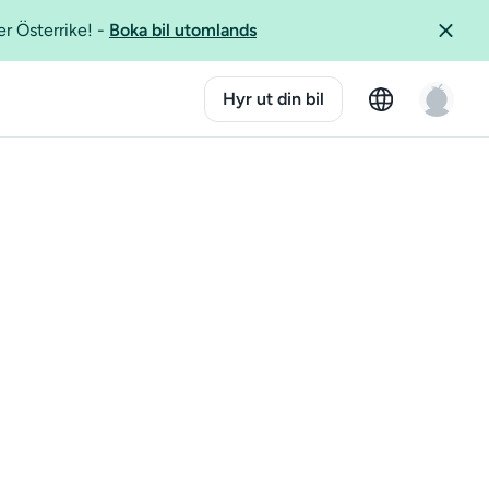
er Österrike!
-
Boka bil utomlands
Hyr ut din bil