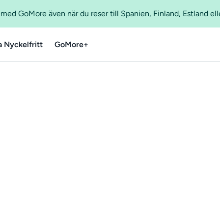
ed GoMore även när du reser till Spanien, Finland, Estland ell
a Nyckelfritt
GoMore+