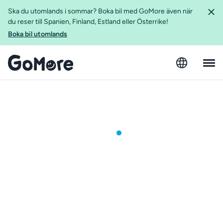
Ska du utomlands i sommar? Boka bil med GoMore även när
du reser till Spanien, Finland, Estland eller Österrike!
Boka bil utomlands