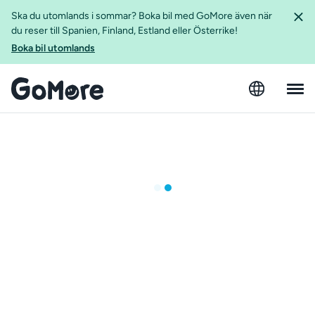
Ska du utomlands i sommar? Boka bil med GoMore även när
du reser till Spanien, Finland, Estland eller Österrike!
Boka bil utomlands