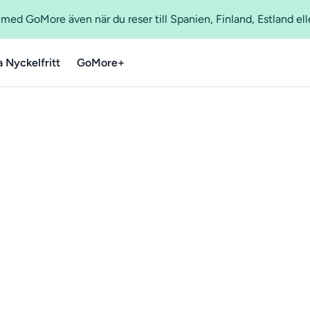
ed GoMore även när du reser till Spanien, Finland, Estland ell
a Nyckelfritt
GoMore+