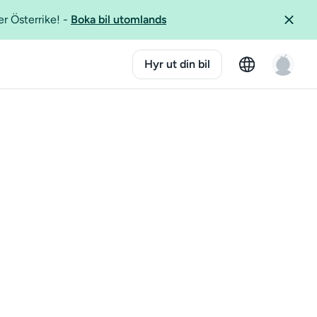
er Österrike!
-
Boka bil utomlands
Hyr ut din bil