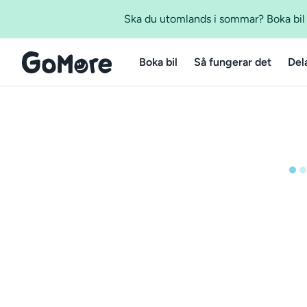
Ska du utomlands i sommar? Boka bil m
Boka bil
Så fungerar det
Del