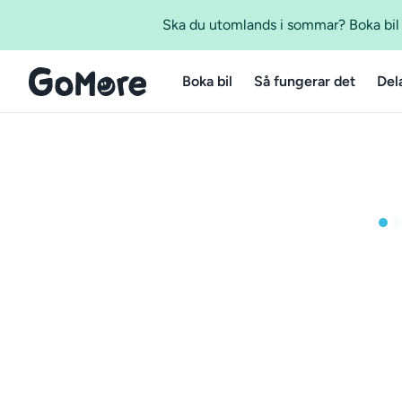
Ska du utomlands i sommar? Boka bil m
Boka bil
Så fungerar det
Del