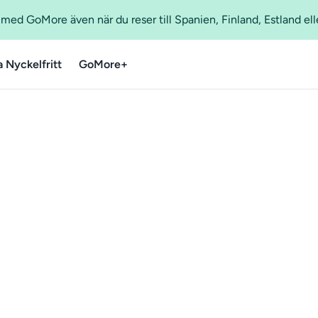
ed GoMore även när du reser till Spanien, Finland, Estland ell
a Nyckelfritt
GoMore+