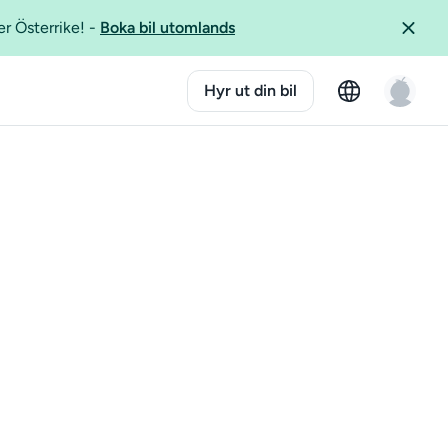
er Österrike!
-
Boka bil utomlands
Hyr ut din bil