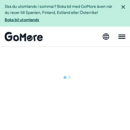
Ska du utomlands i sommar? Boka bil med GoMore även när
du reser till Spanien, Finland, Estland eller Österrike!
Boka bil utomlands