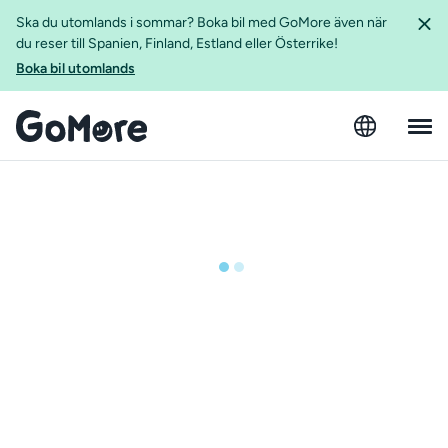
Ska du utomlands i sommar? Boka bil med GoMore även när
du reser till Spanien, Finland, Estland eller Österrike!
Boka bil utomlands