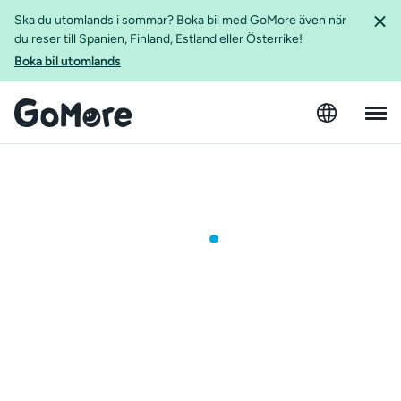
Ska du utomlands i sommar? Boka bil med GoMore även när
du reser till Spanien, Finland, Estland eller Österrike!
Boka bil utomlands