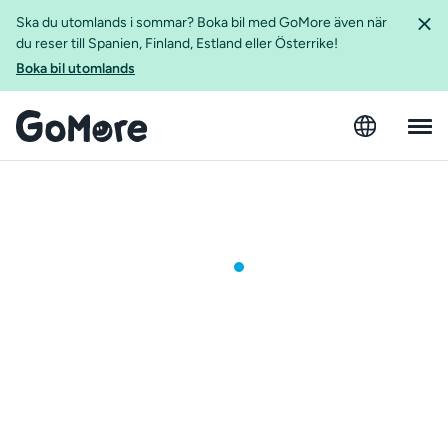
Ska du utomlands i sommar? Boka bil med GoMore även när
du reser till Spanien, Finland, Estland eller Österrike!
Boka bil utomlands