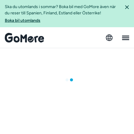
Ska du utomlands i sommar? Boka bil med GoMore även när
du reser till Spanien, Finland, Estland eller Österrike!
Boka bil utomlands