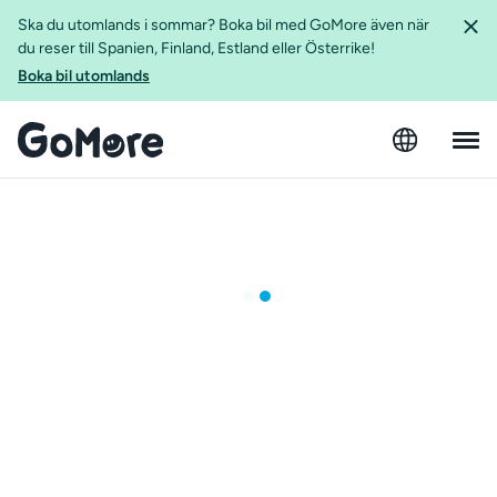
Ska du utomlands i sommar? Boka bil med GoMore även när
du reser till Spanien, Finland, Estland eller Österrike!
Boka bil utomlands