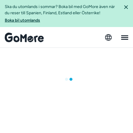
Ska du utomlands i sommar? Boka bil med GoMore även när
du reser till Spanien, Finland, Estland eller Österrike!
Boka bil utomlands