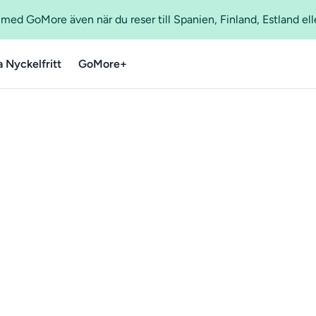
ed GoMore även när du reser till Spanien, Finland, Estland ell
a Nyckelfritt
GoMore+