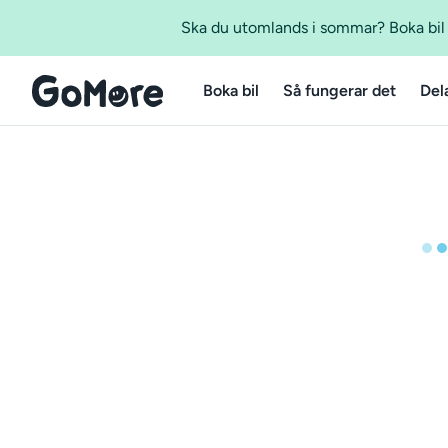
Ska du utomlands i sommar? Boka bil m
Boka bil
Så fungerar det
Del