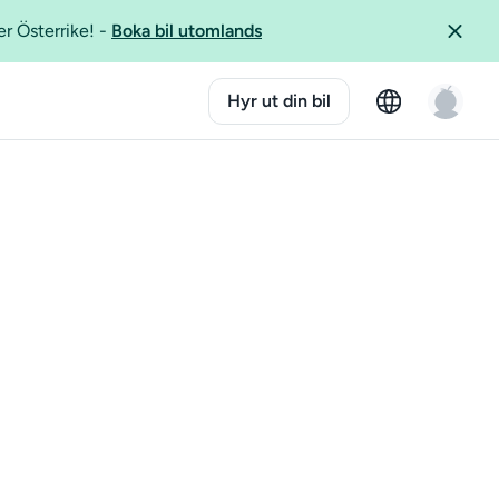
er Österrike!
-
Boka bil utomlands
Hyr ut din bil