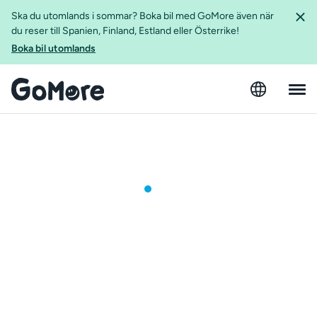
Ska du utomlands i sommar? Boka bil med GoMore även när
du reser till Spanien, Finland, Estland eller Österrike!
Boka bil utomlands